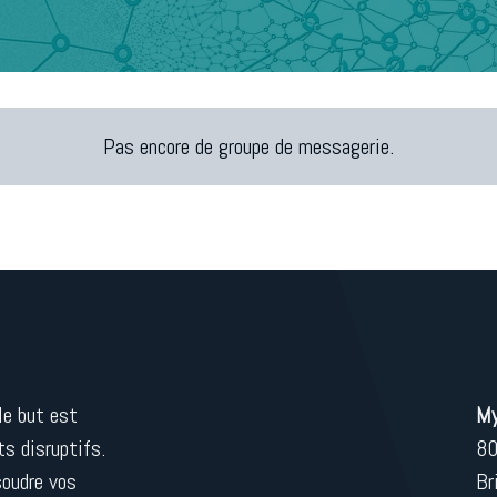
Pas encore de groupe de messagerie.
le but est
My
ts disruptifs.
80
soudre vos
Br